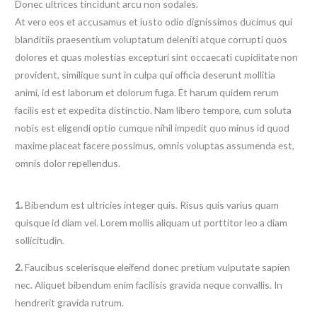
Donec ultrices tincidunt arcu non sodales.
At vero eos et accusamus et iusto odio dignissimos ducimus qui
blanditiis praesentium voluptatum deleniti atque corrupti quos
dolores et quas molestias excepturi sint occaecati cupiditate non
provident, similique sunt in culpa qui officia deserunt mollitia
animi, id est laborum et dolorum fuga. Et harum quidem rerum
facilis est et expedita distinctio. Nam libero tempore, cum soluta
nobis est eligendi optio cumque nihil impedit quo minus id quod
maxime placeat facere possimus, omnis voluptas assumenda est,
omnis dolor repellendus.
1.
Bibendum est ultricies integer quis. Risus quis varius quam
quisque id diam vel. Lorem mollis aliquam ut porttitor leo a diam
sollicitudin.
2.
Faucibus scelerisque eleifend donec pretium vulputate sapien
nec. Aliquet bibendum enim facilisis gravida neque convallis. In
hendrerit gravida rutrum.