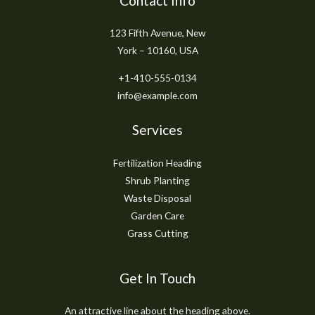
Contact Info
123 Fifth Avenue, New
York – 10160, USA
+1-410-555-0134
info@example.com
Services
Fertilization Heading
Shrub Planting
Waste Disposal
Garden Care
Grass Cutting
Get In Touch
An attractive line about the heading above.